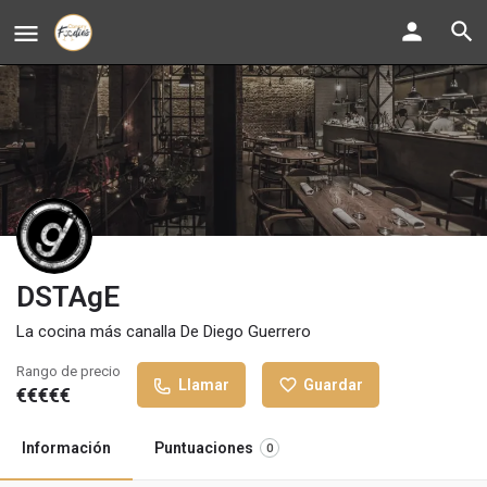
DSTAgE
La cocina más canalla De Diego Guerrero
Rango de precio
Llamar
Guardar
€€€€€
Información
Puntuaciones
0