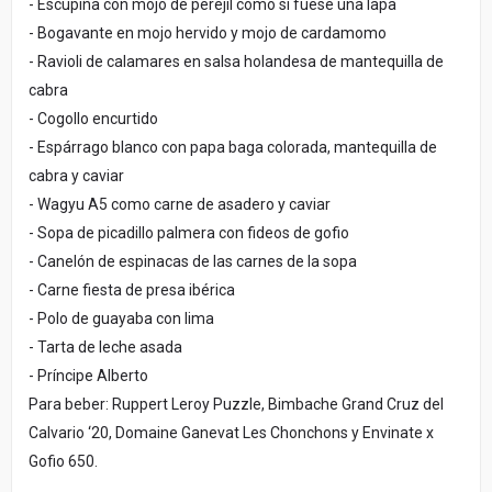
- Escupiña con mojo de perejil como si fuese una lapa
- Bogavante en mojo hervido y mojo de cardamomo
- Ravioli de calamares en salsa holandesa de mantequilla de
cabra
- Cogollo encurtido
- Espárrago blanco con papa baga colorada, mantequilla de
cabra y caviar
- Wagyu A5 como carne de asadero y caviar
- Sopa de picadillo palmera con fideos de gofio
- Canelón de espinacas de las carnes de la sopa
- Carne fiesta de presa ibérica
- Polo de guayaba con lima
- Tarta de leche asada
- Príncipe Alberto
Para beber: Ruppert Leroy Puzzle, Bimbache Grand Cruz del
Calvario ‘20, Domaine Ganevat Les Chonchons y Envinate x
Gofio 650.