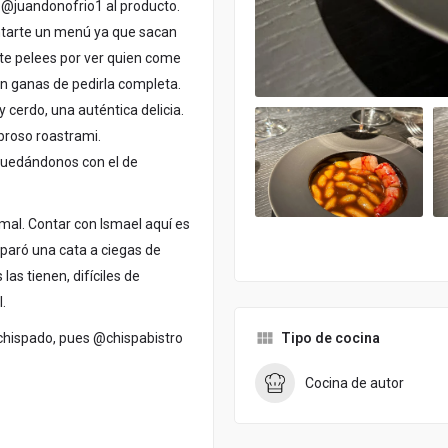
a @juandonofrio1 al producto.
ntarte un menú ya que sacan
te pelees por ver quien come
n ganas de pedirla completa.
 cerdo, una auténtica delicia.
broso roastrami.
quedándonos con el de
ormal. Contar con Ismael aquí es
paró una cata a ciegas de
as tienen, difíciles de
.
Tipo de cocina
s chispado, pues @chispabistro
Cocina de autor