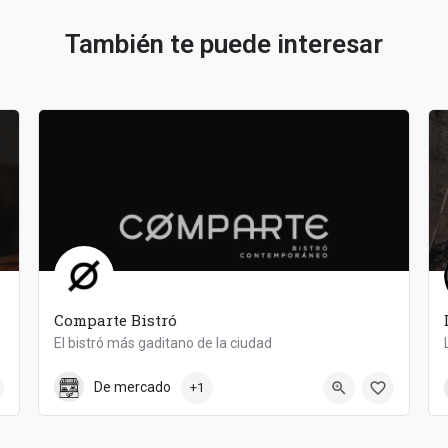
También te puede interesar
Comparte Bistró
El bistró más gaditano de la ciudad
910 33 87 07
Comparte Bistró
De mercado
+1