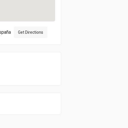
España
Get Directions