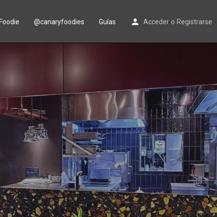
Foodie
@canaryfoodies
Guías
Acceder
o
Registrarse