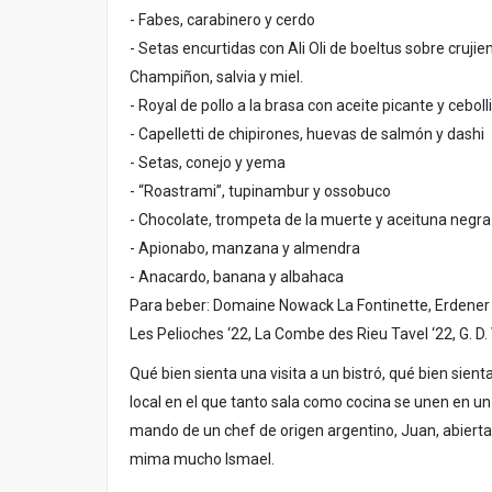
- Fabes, carabinero y cerdo
- Setas encurtidas con Ali Oli de boeltus sobre crujie
Champiñon, salvia y miel.
- Royal de pollo a la brasa con aceite picante y ceboll
- Capelletti de chipirones, huevas de salmón y dashi
- Setas, conejo y yema
- “Roastrami”, tupinambur y ossobuco
- Chocolate, trompeta de la muerte y aceituna negra
- Apionabo, manzana y almendra
- Anacardo, banana y albahaca
Para beber: Domaine Nowack La Fontinette, Erdener 
Les Pelioches ‘22, La Combe des Rieu Tavel ‘22, G. D.
Qué bien sienta una visita a un bistró, qué bien sienta
local en el que tanto sala como cocina se unen en u
mando de un chef de origen argentino, Juan, abierta
mima mucho Ismael.