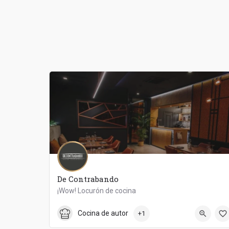
De Contrabando
¡Wow! Locurón de cocina
928 22 84 16
De Contrabando
Cocina de autor
+1