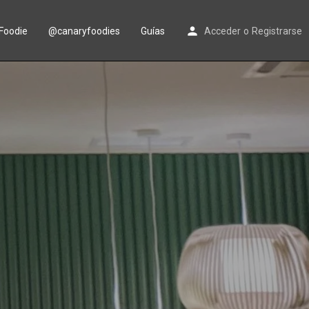
Foodie
@canaryfoodies
Guías
Acceder
o
Registrarse