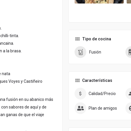
.
illi-tinta.
Tipo de cocina
ancaina.
 a la brasa.
Fusión
e nata
Características
gues Voyes y Castiñeiro
Calidad/Precio
una fusión en su abanico más
s con sabores de aquí y de
Plan de amigos
dan ganas de que el viaje