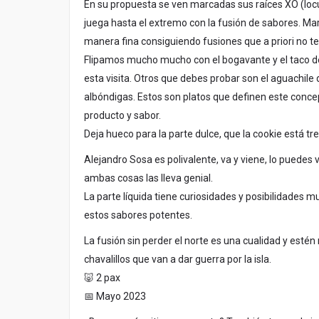
En su propuesta se ven marcadas sus raíces XO (locur
juega hasta el extremo con la fusión de sabores. Ma
manera fina consiguiendo fusiones que a priori no te
Flipamos mucho mucho con el bogavante y el taco de
esta visita. Otros que debes probar son el aguachile de
albóndigas. Estos son platos que definen este conce
producto y sabor.
Deja hueco para la parte dulce, que la cookie está t
Alejandro Sosa es polivalente, va y viene, lo puedes ve
ambas cosas las lleva genial.
La parte líquida tiene curiosidades y posibilidades
estos sabores potentes.
La fusión sin perder el norte es una cualidad y esté
chavalillos que van a dar guerra por la isla.
🐷 2 pax
📅 Mayo 2023