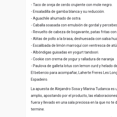
- Taco de oreja de cerdo crujiente con mole negro.
- Ensaladilla de gamba blanca y su reducción.
- Aguachile ahumado de ostra.
- Caballa soasada con emulsión de gordal y percebes
- Revuelto de cabeza de bogavante, patas fritas con ch
- Alitas de pollo a la brasa, deshuesada con salsa hu
- Escalibada de limón marroquí con ventresca de atún
- Albóndigas guisadas en yogurt tandoori.
- Cookie con crema de yogur y ralladura de naranja
- Paulova de galleta lotus con lemon curd y helado d
El bebercio para acompañar, Laherte Freres Les Lon
Espadeiro.
La apuesta de Alejandro Sosa y Marina Tudanca es 
amplio, apostando por el producto, las elaboracione
fuera y llevado en una sala preciosa en la que no te 
termine.