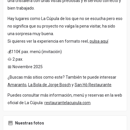
una cristalera con unas vistas preciosas y el servicio correcto y
bien trabajado.
Hay lugares como La Cúpula de los que no se escucha pero eso
no significa que su proyecto no valga la pena visitar, ha sido
una sorpresa muy buena.
Si quieres ver la experiencia en formato reel,
pulsa aquí
💰110€ pax. menú (invitación)
🐽 2 pax.
📅 Noviembre 2025
¿Buscas más sitios como este? También te puede interesar
Amaranto
,
La Bola de Jorge Bosch
y
San Hô Restaurante
.
Puedes consultar más información, menú y reservas en la web
oficial de La Cúpula:
restaurantelacupula.com
.
Nuestras fotos