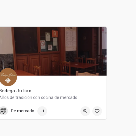
Bodega Julian
Años de tradición con cocina de mercado
686556315
Bodega Julián
De mercado
+1