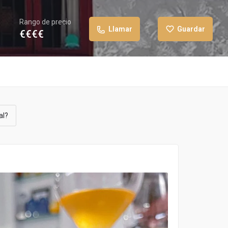
Rango de precio
Llamar
Guardar
€€€€
al?