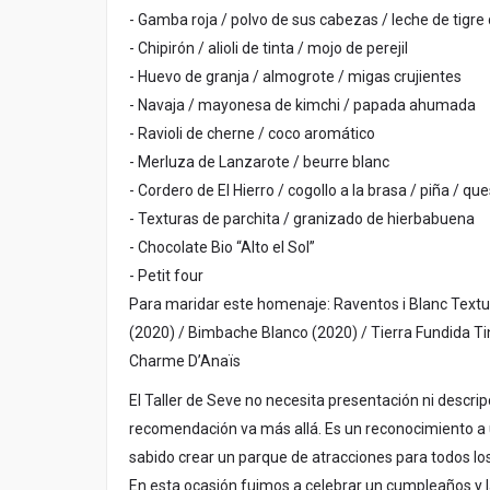
- Gamba roja / polvo de sus cabezas / leche de tigr
- Chipirón / alioli de tinta / mojo de perejil
- Huevo de granja / almogrote / migas crujientes
- Navaja / mayonesa de kimchi / papada ahumada
- Ravioli de cherne / coco aromático
- Merluza de Lanzarote / beurre blanc
- Cordero de El Hierro / cogollo a la brasa / piña / 
- Texturas de parchita / granizado de hierbabuena
- Chocolate Bio “Alto el Sol”
- Petit four
Para maridar este homenaje: Raventos i Blanc Text
(2020) / Bimbache Blanco (2020) / Tierra Fundida Ti
Charme D’Anaïs
El Taller de Seve no necesita presentación ni descri
recomendación va más allá. Es un reconocimiento a u
sabido crear un parque de atracciones para todos los
En esta ocasión fuimos a celebrar un cumpleaños y l