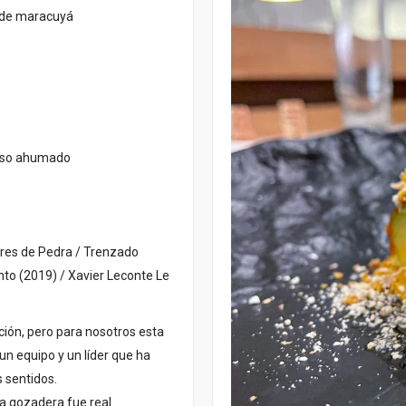
e de maracuyá
queso ahumado
ures de Pedra / Trenzado
nto (2019) / Xavier Leconte Le
pción, pero para nosotros esta
n equipo y un líder que ha
 sentidos.
a gozadera fue real.