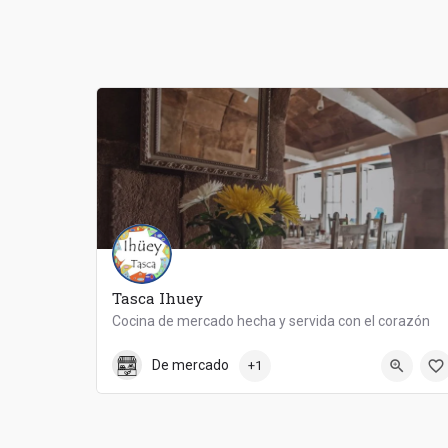
Tasca Ihuey
Cocina de mercado hecha y servida con el corazón
922984773
Tasca Ihuey
De mercado
+1