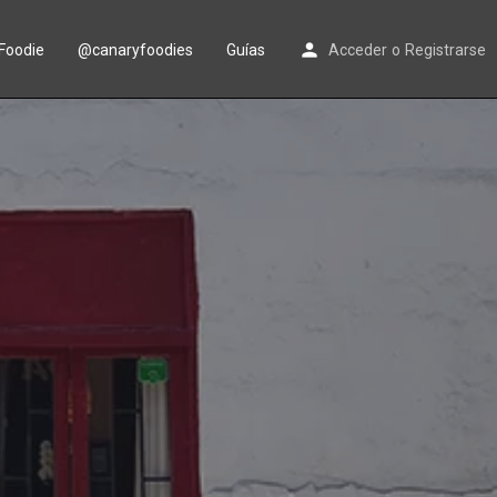
Foodie
@canaryfoodies
Guías
Acceder
o
Registrarse