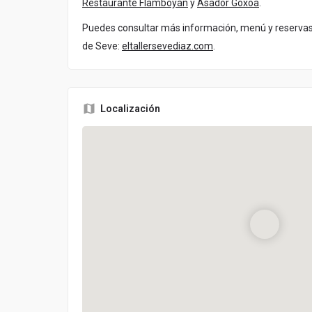
Restaurante Flamboyán
y
Asador Goxoa
.
Puedes consultar más información, menú y reservas en
de Seve:
eltallersevediaz.com
.
Localización