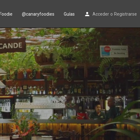
Foodie
@canaryfoodies
Guías
Acceder
o
Registrarse