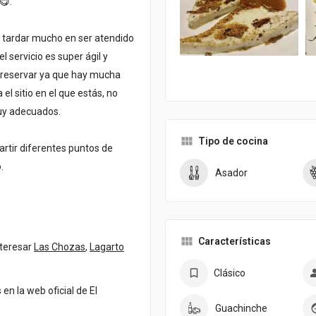
😋.
a tardar mucho en ser atendido
l servicio es super ágil y
a reservar ya que hay mucha
el sitio en el que estás, no
uy adecuados.
Tipo de cocina
rtir diferentes puntos de
.
Asador
Características
nteresar
Las Chozas
,
Lagarto
Clásico
n la web oficial de El
Guachinche