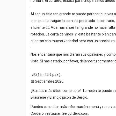
nombre, el cordero, estaba para chuparse los dedos 
·
Al ser un sitio tan grande te puede parecer que vas 
o en que te traigan la comida, pero todo lo contrario, e
eficiente 🙂. Además al ser tan grande no hace falt
rotación. La carta de vinos 🍷 está bastante bien para 
cuentan con mucha variedad pero con un precios m
·
Nos encantaría que nos dieran sus opiniones y compa
vista. Si has estado, por favor, déjanos tu comentario
.
. 💰 (15 - 25 € pax.).
📅 Septiembre 2020.
¿Buscas más sitios como este? También te puede i
Brasserie
y
El mojo picón de Sergio
.
Puedes consultar más información, menú y reservas e
Cordero:
restauranteelcordero.com
.