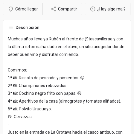
Cómo llegar
Compartir
¿Hay algo mal?
Descripción
Muchos años lleva ya Rubén al frente de @tascavilleraa y con
la última reforma ha dado en el clavo, un sitio acogedor donde
beber buen vino y disfrutar comiendo.
·
Comimos:
1ª 📸: Rissoto de pescado y pimientos. 🤤
2ª 📸: Champiñones rebozados.
3ª 📸: Cochino negro frito con papas. 🤤
4ª 📸: Aperitivos de la casa (almogrotes y tomates aliñados).
5ª 📸: Polvito Uruguayo.
🍺: Cervezas
·
Justo en la entrada de La Orotava hacia el casco antiguo, con