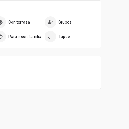
Con terraza
Grupos
Para ir con familia
Tapeo