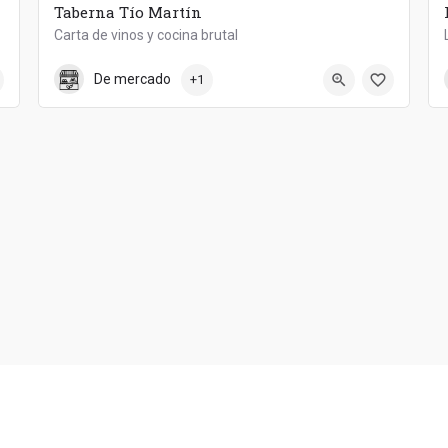
Taberna Tío Martín
Carta de vinos y cocina brutal
822 615 397
Taberna Tío Martín
De mercado
+1