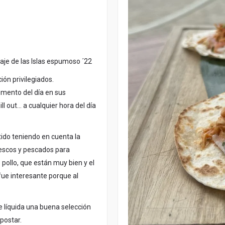
saje de las Islas espumoso ´22
ón privilegiados.
omento del día en sus
ll out… a cualquier hora del día
tido teniendo en cuenta la
rescos y pescados para
pollo, que están muy bien y el
fue interesante porque al
rte líquida una buena selección
apostar.