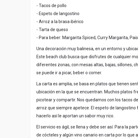
- Tacos de pollo
- Espeto de langostino
- Arroz a la brasa ibérico
- Tarta de queso
- Para beber: Margarita Spiced, Curry Margarita, Pai
Una decoración muy balinesa, en un entorno y ubicaci
Este beach club busca que disfrutes de cualquier m
diferentes zonas, con mesas altas, bajas, sillones, chi
se puede ir a picar, beber o comer.
La carta es amplia, se basa en platos que tienen sen
ubicación en la que se encuentran. Muchos platos f
picotear y compartir. Nos quedamos con los tacos de 
arroz que siempre apetece. El espeto de langostino 
hacerlo así le aportan un sabor muy rico.
El servicio es ágil, se llena y debe ser así. Para la pa
de cócteles y algún vino canario en carta por lo que 