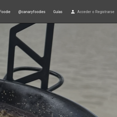
Foodie
@canaryfoodies
Guías
Acceder
o
Registrarse