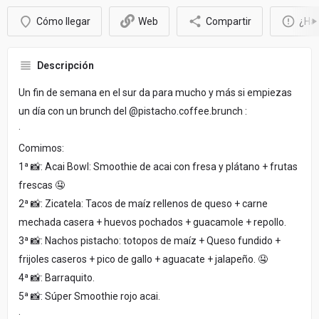
Cómo llegar
Web
Compartir
¿Hay
Descripción
Un fin de semana en el sur da para mucho y más si empiezas
un día con un brunch del @pistacho.coffee.brunch :
·
Comimos:
1ª 📸: Acai Bowl: Smoothie de acai con fresa y plátano + frutas
frescas 🤤
2ª 📸: Zicatela: Tacos de maíz rellenos de queso + carne
mechada casera + huevos pochados + guacamole + repollo.
3ª 📸: Nachos pistacho: totopos de maíz + Queso fundido +
frijoles caseros + pico de gallo + aguacate + jalapeño. 🤤
4ª 📸: Barraquito.
5ª 📸: Súper Smoothie rojo acai.
·