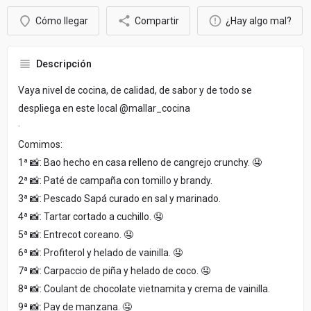
Cómo llegar
Compartir
¿Hay algo mal?
Descripción
Vaya nivel de cocina, de calidad, de sabor y de todo se
despliega en este local @mallar_cocina
·
Comimos:
1ª 📸: Bao hecho en casa relleno de cangrejo crunchy. 🤤
2ª 📸: Paté de campaña con tomillo y brandy.
3ª 📸: Pescado Sapá curado en sal y marinado.
4ª 📸: Tartar cortado a cuchillo. 🤤
5ª 📸: Entrecot coreano. 🤤
6ª 📸: Profiterol y helado de vainilla. 🤤
7ª 📸: Carpaccio de piña y helado de coco. 🤤
8ª 📸: Coulant de chocolate vietnamita y crema de vainilla.
9ª 📸: Pay de manzana. 🤤