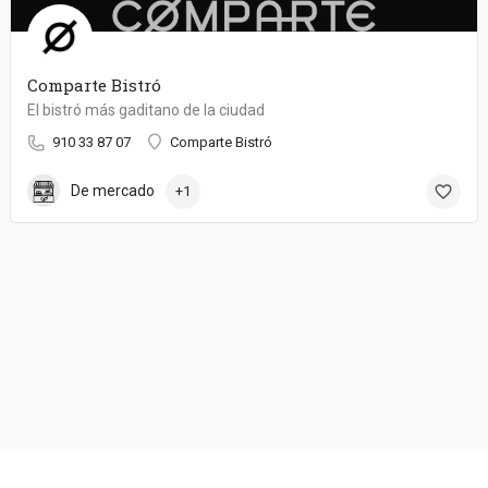
Comparte Bistró
El bistró más gaditano de la ciudad
910 33 87 07
Comparte Bistró
De mercado
+1