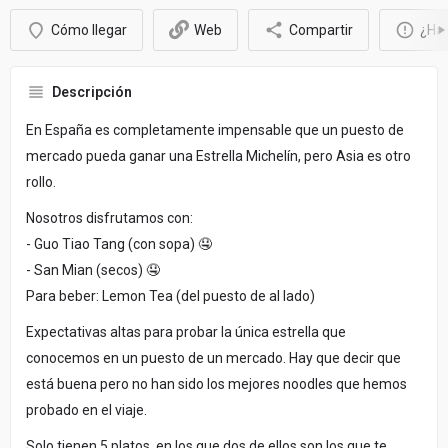
Cómo llegar
Web
Compartir
¿Hay
Descripción
En España es completamente impensable que un puesto de
mercado pueda ganar una Estrella Michelín, pero Asia es otro
rollo.
Nosotros disfrutamos con:
- Guo Tiao Tang (con sopa) 🤤
- San Mian (secos) 🤤
Para beber: Lemon Tea (del puesto de al lado)
Expectativas altas para probar la única estrella que
conocemos en un puesto de un mercado. Hay que decir que
está buena pero no han sido los mejores noodles que hemos
probado en el viaje.
Solo tienen 5 platos, en los que dos de ellos son los que te