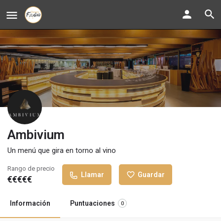
Ambivium
Un menú que gira en torno al vino
Rango de precio
Llamar
Guardar
€€€€€
Información
Puntuaciones
0