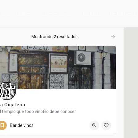
Explorar lugares
¿Quiénes somos?
Contacto
Pensamiento 
ow_backward
arrow_forward
Mostrando
2
resultados
La Cigaleña
l templo que todo vinófilo debe conocer
Bodega Cigaleña
Bar de vinos