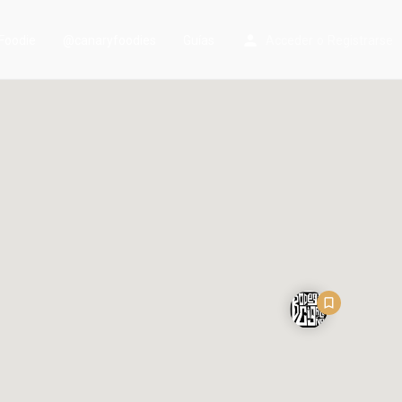
Foodie
@canaryfoodies
Guías
Acceder
o
Registrarse